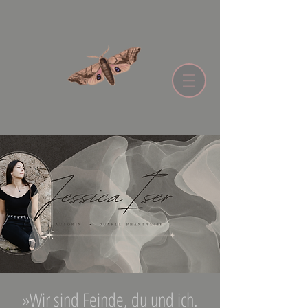
»Wir sind Feinde, du und ich.