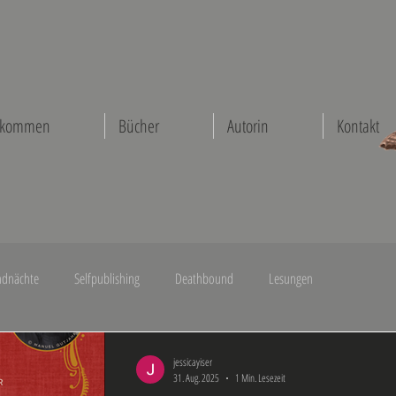
lkommen
Bücher
Autorin
Kontakt
dnächte
Selfpublishing
Deathbound
Lesungen
Blade of Light
Make Me Your Villain
jessicayiser
31. Aug. 2025
1 Min. Lesezeit