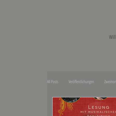
Wil
All Posts
Veröffentlichungen
Zweimon
Cocktail Macabre
Blade of Night